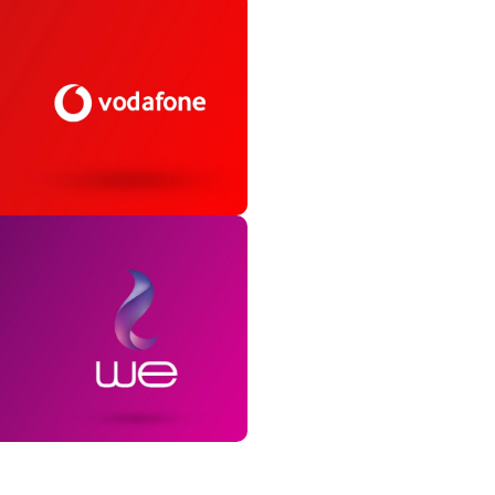
ارقام مميزة فودافون
احصل علي خطك المميز
اعرف اكتر
ارقام مميزة وي