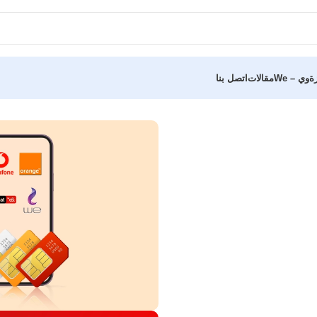
ة
وي – We
مقالات
اتصل بنا