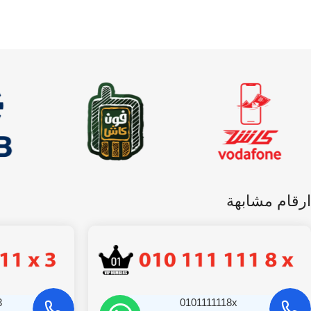
ارقام مشابهة
3
0101111118x