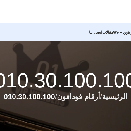
ة
وي – We
مقالات
اتصل بنا
010.30.100.10
الرئيسية
أرقام فودافون
010.30.100.100