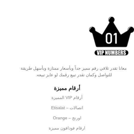
معانا تقدر تلاقي رقم مميز جداً وبأسعار ممتازة وبأسهل طريقة
للتواصل وكمان تقدر تبيع رقمك لو عايز تبيعه.
أرقام مميزة
أرقام VIP المميزة
اتصالات – Etisalat
اورنج – Orange
ارقام فودافون مميزة