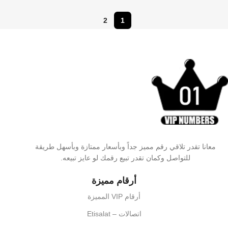
2
1
معانا تقدر تلاقي رقم مميز جداً وبأسعار ممتازة وبأسهل طريقة
للتواصل وكمان تقدر تبيع رقمك لو عايز تبيعه.
أرقام مميزة
أرقام VIP المميزة
اتصالات – Etisalat