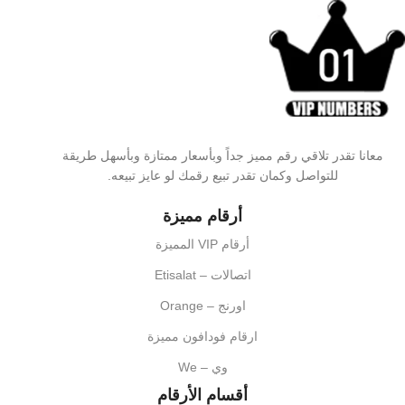
معانا تقدر تلاقي رقم مميز جداً وبأسعار ممتازة وبأسهل طريقة
للتواصل وكمان تقدر تبيع رقمك لو عايز تبيعه.
أرقام مميزة
أرقام VIP المميزة
اتصالات – Etisalat
اورنج – Orange
ارقام فودافون مميزة
وي – We
أقسام الأرقام