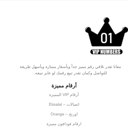
معانا تقدر تلاقي رقم مميز جداً وبأسعار ممتازة وبأسهل طريقة
للتواصل وكمان تقدر تبيع رقمك لو عايز تبيعه.
أرقام مميزة
أرقام VIP المميزة
اتصالات – Etisalat
اورنج – Orange
ارقام فودافون مميزة