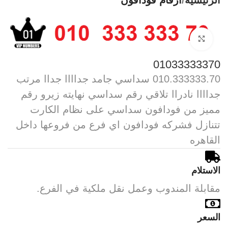
الرئيسية
أرقام فودافون
Click to enlarge
01033333370
010.333333.70 سداسي جامد جداااا جداا مرتب
جداااا نادراا تلاقي رقم سداسي نهايته زيرو رقم
مميز من فودافون سداسي على نظام الكارت
تتنازل فشركه فودافون اي فرع من فروعها داخل
القاهره
الاستلام
مقابلة المندوب وعمل نقل ملكية في الفرع.
السعر