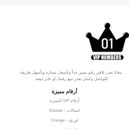
معانا تقدر تلاقي رقم مميز جداً وبأسعار ممتازة وبأسهل طريقة
للتواصل وكمان تقدر تبيع رقمك لو عايز تبيعه.
أرقام مميزة
أرقام VIP المميزة
اتصالات – Etisalat
اورنج – Orange