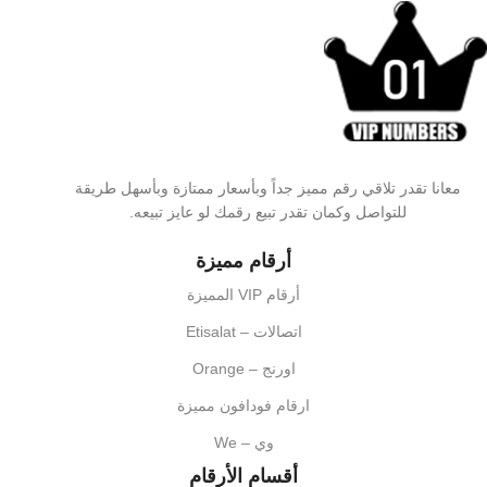
معانا تقدر تلاقي رقم مميز جداً وبأسعار ممتازة وبأسهل طريقة
للتواصل وكمان تقدر تبيع رقمك لو عايز تبيعه.
أرقام مميزة
أرقام VIP المميزة
اتصالات – Etisalat
اورنج – Orange
ارقام فودافون مميزة
وي – We
أقسام الأرقام