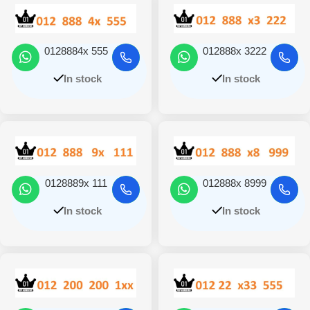
0128884x 555
012888x 3222
In stock
In stock
0128889x 111
012888x 8999
In stock
In stock