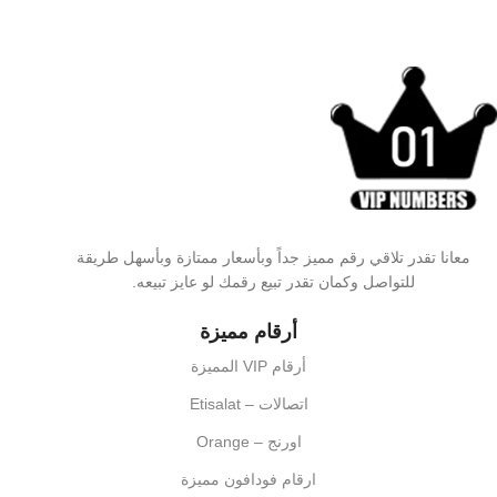
معانا تقدر تلاقي رقم مميز جداً وبأسعار ممتازة وبأسهل طريقة
للتواصل وكمان تقدر تبيع رقمك لو عايز تبيعه.
أرقام مميزة
أرقام VIP المميزة
اتصالات – Etisalat
اورنج – Orange
ارقام فودافون مميزة