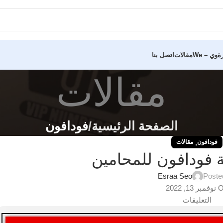
ة
وي – We
مقالات
اتصل بنا
مقالات
الصفحة الرئيسية
فودافون
,
فودافون
مقالات
فودافون للمحامين
Esraa Seo
Poste
13, 2022
التعليقات