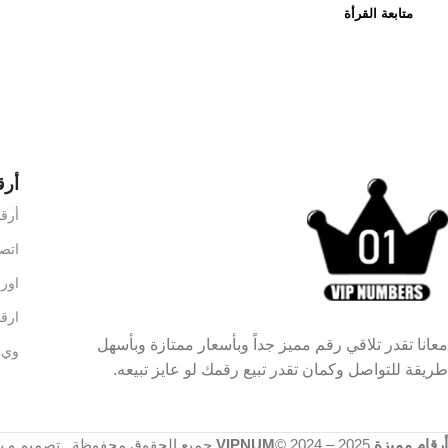
متابعة القرأة
أرق
أرقام VIP 
اتصالا
اورنج 
ارقا
معانا تقدر تلاقي رقم مميز جداً وبأسعار ممتازة وبأسهل
وي –
طريقة للتواصل وكمان تقدر تبيع رقمك لو عايز تبيعه.
أرقام مميزة VIPNUM
2025
© 2024 –
جميع الحقوق محفوظة . تصميم و 