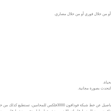
و من خلال فوري أو من خلال مصاري.
في ختام مقال عروض شبكة فودافون للمحامين، نكون قدمنا لكم كافة التفاصيل عن خط شبكة فودافون 3000فلكس
ن مميز للبيع وارقام اتصالات مميزة وخطوط اورنج مميزة وارقام مميزة e