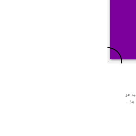
17 ديسمبر 2022
باقات سوبر كونكت بالدقيقة للمزيكا من ات
 شركة we نظام جديد هو
تستطيع أن تقوم بتفعيل باقات لمدة قصيرة تتراوح 
أيام، وهذه الباقة تتيح لك استخدام تطبيقات الاست..
متابعة القرأة