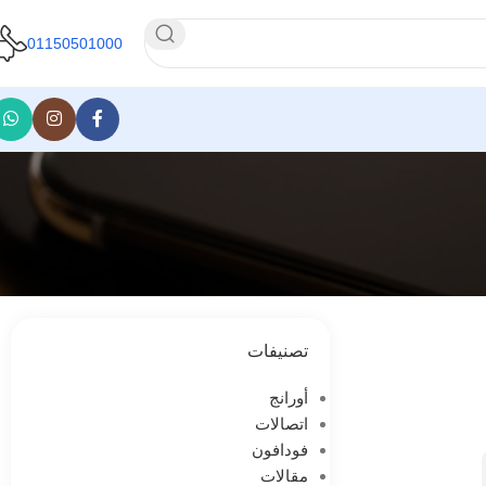
01150501000
تصنيفات
أورانج
اتصالات
فودافون
مقالات